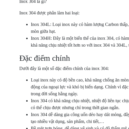
Inox 304 là gì?
Inox 304 được phân làm hai loại:
Inox 304L: Loại inox này có hàm lượng Carbon thấp
mòn giữa hạt.
Inox 304H: Đây là một biến thể của inox 304, có hà
khả năng chịu nhiệt tốt hơn so với inox 304 và 304L,
Đặc điểm chính
Dưới đây là một số đặc điểm chính của inox 304:
Loại inox này có độ bền cao, khả năng chống ăn mòn r
động của ngoại lực và khó bị biến dạng. Chính vì đặc 
trong đời sống hằng ngày.
Inox 304 có khả năng chịu nhiệt, nhiệt độ liên tục ch
có thể chịu được nhưng chỉ trong thời gian ngắn.
Inox 304 dễ dàng gia công uốn dẻo hay dát mỏng, đây
tạo nhiều vật dụng, sản phẩm, chi tiết,…
Bề mặt trơn bóng, dễ dàng vệ sinh và có độ thẩm mỹ 