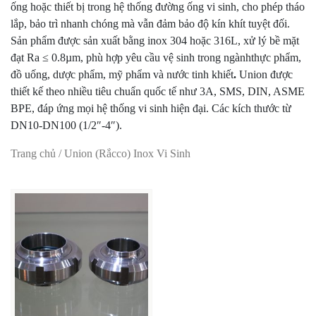
ống hoặc thiết bị trong hệ thống đường ống vi sinh, cho phép tháo
lắp, bảo trì nhanh chóng mà vẫn đảm bảo độ kín khít tuyệt đối.
Sản phẩm được sản xuất bằng inox 304 hoặc 316L, xử lý bề mặt
đạt Ra ≤ 0.8µm, phù hợp yêu cầu vệ sinh trong ngànhthực phẩm,
đồ uống, dược phẩm, mỹ phẩm và nước tinh khiết
.
Union được
thiết kế theo nhiều tiêu chuẩn quốc tế như 3A, SMS, DIN, ASME
BPE, đáp ứng mọi hệ thống vi sinh hiện đại. Các kích thước từ
DN10-DN100 (1/2″-4″).
Trang chủ
/ Union (Rắcco) Inox Vi Sinh