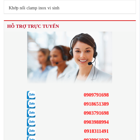
Khớp nối clamp inox vi sinh
HỖ TRỢ TRỰC TUYẾN
0909791698
0918651389
0903791698
0903988994
0918311491