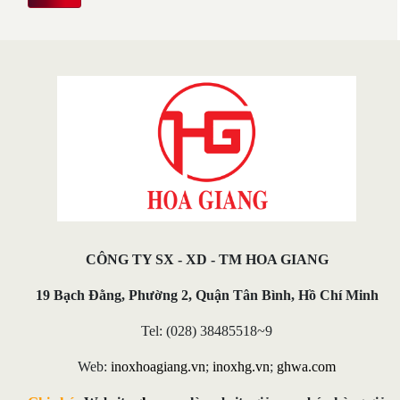
CÔNG TY SX - XD - TM HOA GIANG
19 Bạch Đằng, Phường 2, Quận Tân Bình, Hồ Chí Minh
Tel: (028) 38485518~9
Web:
inoxhoagiang.vn
;
inoxhg.vn
;
ghwa.com