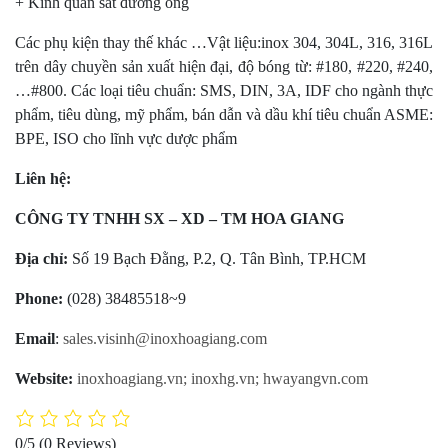
+ Kính quan sát đường ống
Các phụ kiện thay thế khác …Vật liệu:inox 304, 304L, 316, 316L
trên dây chuyền sản xuất hiện đại, độ bóng từ: #180, #220, #240,
…#800. Các loại tiêu chuẩn: SMS, DIN, 3A, IDF cho ngành thực
phẩm, tiêu dùng, mỹ phẩm, bán dẫn và dầu khí tiêu chuẩn ASME:
BPE, ISO cho lĩnh vực dược phẩm
Liên hệ:
CÔNG TY TNHH SX – XD – TM HOA GIANG
Địa chỉ:
Số 19 Bạch Đằng, P.2, Q. Tân Bình, TP.HCM
Phone:
(028) 38485518~9
Email
:
sales.visinh@inoxhoagiang.com
Website:
inoxhoagiang.vn; inoxhg.vn; hwayangvn.com
0/5
(0 Reviews)