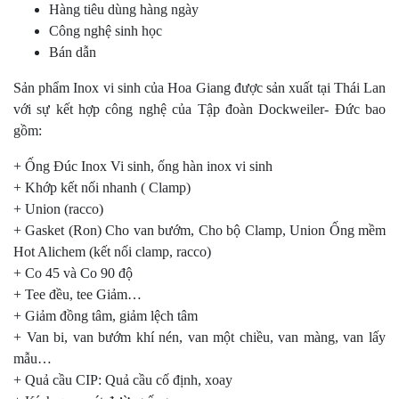
Hàng tiêu dùng hàng ngày
Công nghệ sinh học
Bán dẫn
Sản phẩm Inox vi sinh của Hoa Giang được sản xuất tại Thái Lan
với sự kết hợp công nghệ của Tập đoàn Dockweiler- Đức bao
gồm:
+ Ống Đúc Inox Vi sinh, ống hàn inox vi sinh
+ Khớp kết nối nhanh ( Clamp)
+ Union (racco)
+ Gasket (Ron) Cho van bướm, Cho bộ Clamp, Union Ống mềm
Hot Alichem (kết nối clamp, racco)
+ Co 45 và Co 90 độ
+ Tee đều, tee Giảm…
+ Giảm đồng tâm, giảm lệch tâm
+ Van bi, van bướm khí nén, van một chiều, van màng, van lấy
mẫu…
+ Quả cầu CIP: Quả cầu cố định, xoay