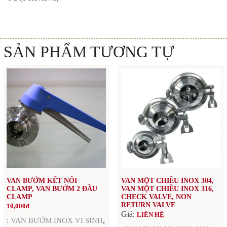
SẢN PHẨM TƯƠNG TỰ
VAN BƯỚM KẾT NỐI
VAN MỘT CHIỀU INOX 304,
CLAMP, VAN BƯỚM 2 ĐẦU
VAN MỘT CHIỀU INOX 316,
CLAMP
CHECK VALVE, NON
RETURN VALVE
10,000
₫
Giá:
LIÊN HỆ
,
:
VAN BƯỚM INOX VI SINH